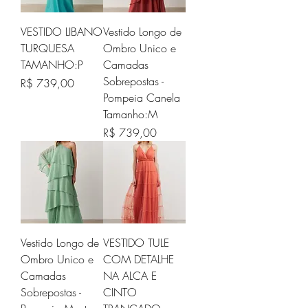
VESTIDO LIBANO
Vestido Longo de
TURQUESA
Ombro Unico e
TAMANHO:P
Camadas
Sobrepostas -
Preço
R$ 739,00
Pompeia Canela
Tamanho:M
Preço
R$ 739,00
Vestido Longo de
VESTIDO TULE
Ombro Unico e
COM DETALHE
Camadas
NA ALCA E
Sobrepostas -
CINTO