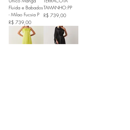
Unico Manga
TERRACOTA
Fluida e Babados
TAMANHO:PP
- Milao Fucsia P
Preço
R$ 739,00
Preço
R$ 739,00
VESTIDO
Vestido de Festa
ARMENIA LIMA
Long Midi de
TAMANHO:M
Ombro unico em
Franja - Osaka
Preço
R$ 739,00
Preto P
Preço
R$ 479,00