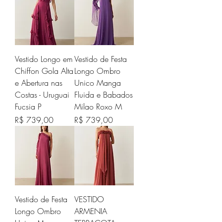
Vestido Longo em
Vestido de Festa
Chiffon Gola Alta
Longo Ombro
e Abertura nas
Unico Manga
Costas - Uruguai
Fluida e Babados
Fucsia P
Milao Roxo M
Preço
Preço
R$ 739,00
R$ 739,00
Vestido de Festa
VESTIDO
Longo Ombro
ARMENIA