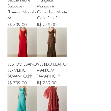
Decote Reto e
Triangular,
Babados -
Mangas e
Florenca Marsala
Camadas - Monte
M
Carlo Pink P
Preço
Preço
R$ 739,00
R$ 739,00
VESTIDO LIBANO
VESTIDO LIBANO
VERMELHO
MARROM
TAMANHO:PP
TAMANHO:P
Preço
Preço
R$ 739,00
R$ 739,00