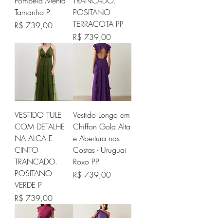
Pompeia Menta
TRANCADO.
Tamanho:P
POSITANO
TERRACOTA PP
Preço
R$ 739,00
Preço
R$ 739,00
VESTIDO TULE
Vestido Longo em
COM DETALHE
Chiffon Gola Alta
NA ALCA E
e Abertura nas
CINTO
Costas - Uruguai
TRANCADO.
Roxo PP
POSITANO
Preço
R$ 739,00
VERDE P
Preço
R$ 739,00