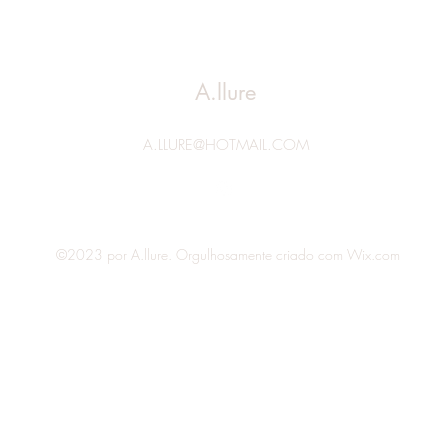
A.llure
A.LLURE@HOTMAIL.COM
©2023 por A.llure. Orgulhosamente criado com Wix.com