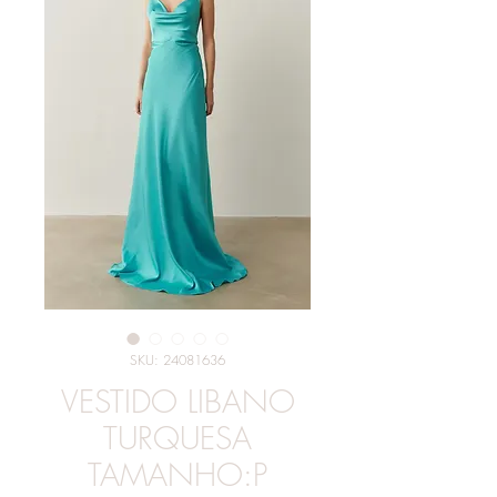
SKU: 24081636
VESTIDO LIBANO
TURQUESA
TAMANHO:P