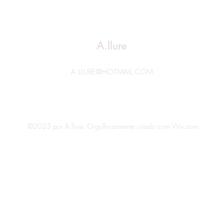
A.llure
A.LLURE@HOTMAIL.COM
©2023 por A.llure. Orgulhosamente criado com Wix.com