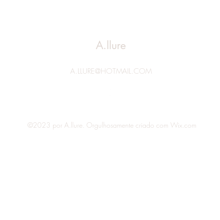
A.llure
A.LLURE@HOTMAIL.COM
©2023 por A.llure. Orgulhosamente criado com Wix.com