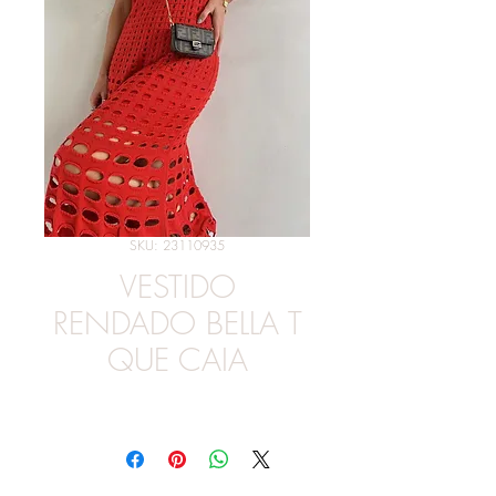
SKU: 23110935
VESTIDO
RENDADO BELLA T
QUE CAIA
Preço
R$ 289,00