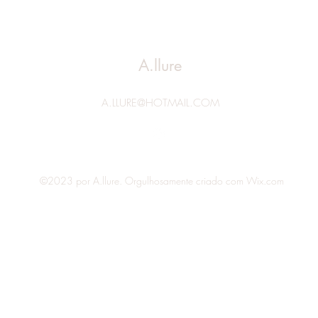
A.llure
A.LLURE@HOTMAIL.COM
©2023 por A.llure. Orgulhosamente criado com Wix.com