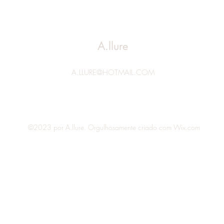
A.llure
A.LLURE@HOTMAIL.COM
©2023 por A.llure. Orgulhosamente criado com Wix.com