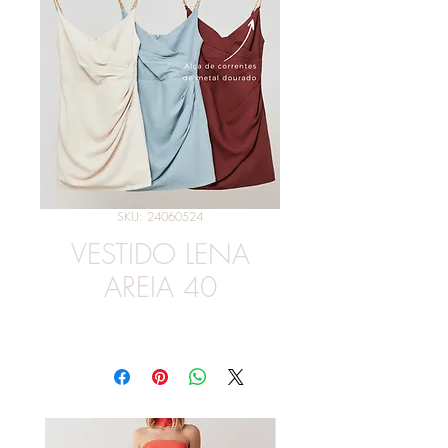
SKU: 24060524
VESTIDO LENA
AREIA 40
Preço
R$ 239,00