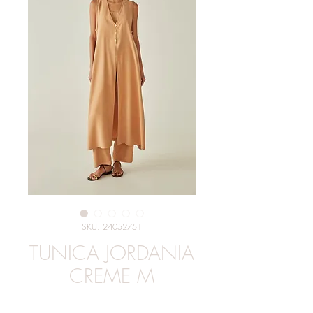
SKU: 24052751
TUNICA JORDANIA
CREME M
Preço
R$ 289,00