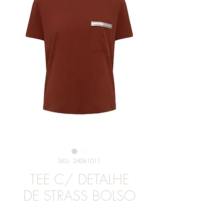
SKU: 24061011
TEE C/ DETALHE
DE STRASS BOLSO
Preço
R$ 79,00