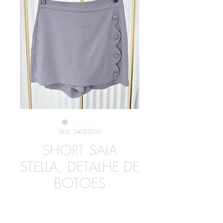
SKU: 24022910
SHORT SAIA
STELLA, DETALHE DE
BOTOES
Preço
R$ 139,00