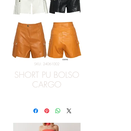
SKU: 24061002
SHORT PU BOLSO
CARGO
Preço
R$ 229,00