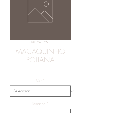
SKU: 24052638
MACAQUINHO
POLIANA
Preço
R$ 159,00
Cor
*
Tamanho
*