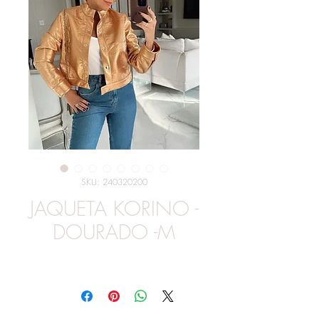
SKU: 240320200
JAQUETA KORINO -
DOURADO -M
Preço
R$ 329,00