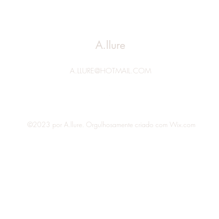
A.llure
A.LLURE@HOTMAIL.COM
©2023 por A.llure. Orgulhosamente criado com Wix.com