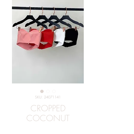
SKU: 24071141
CROPPED
COCONUT
Preço
R$ 289,90