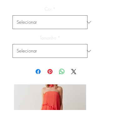
Cor
*
Tamanho
*