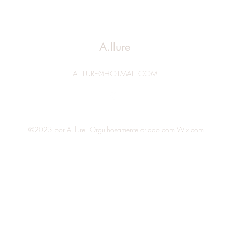
A.llure
A.LLURE@HOTMAIL.COM
©2023 por A.llure. Orgulhosamente criado com Wix.com