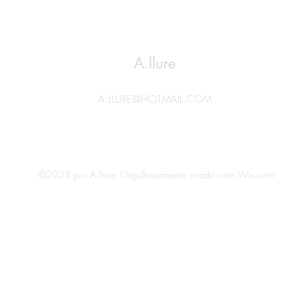
A.llure
A.LLURE@HOTMAIL.COM
©2023 por A.llure. Orgulhosamente criado com Wix.com