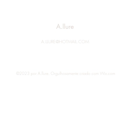
A.llure
A.LLURE@HOTMAIL.COM
©2023 por A.llure. Orgulhosamente criado com Wix.com