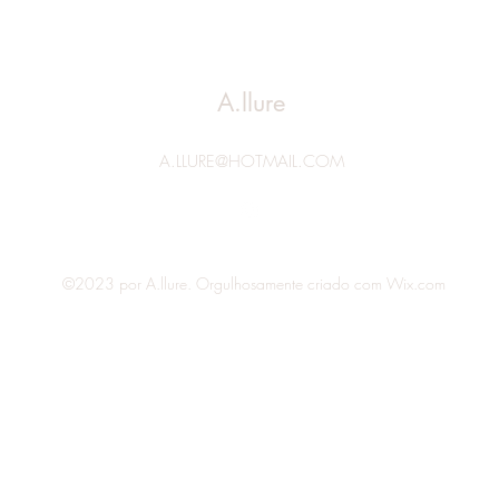
A.llure
A.LLURE@HOTMAIL.COM
©2023 por A.llure. Orgulhosamente criado com Wix.com