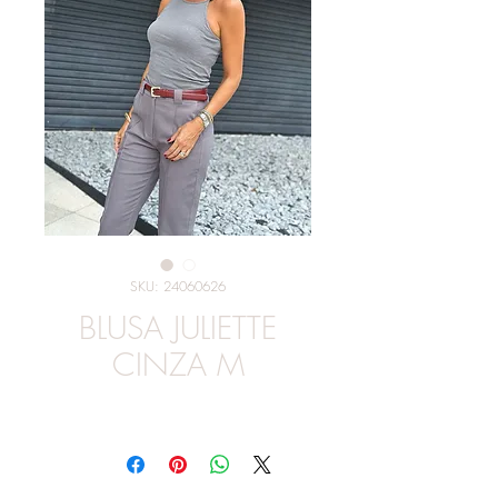
SKU: 24060626
BLUSA JULIETTE
CINZA M
Preço
R$ 110,00