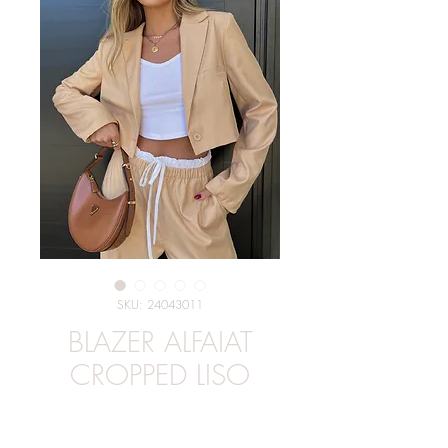
SKU: 24043011
BLAZER ALFAIAT
CROPPED LISO
Preço
R$ 279,00