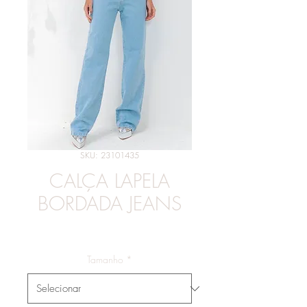
SKU: 23101435
CALÇA LAPELA
BORDADA JEANS
Preço
R$ 235,00
Tamanho
*