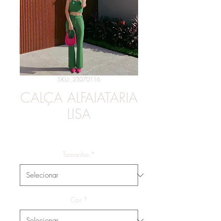
SKU: 23070116
CALÇA ALFAIATARIA
LISA
Preço
R$ 179,00
Tamanho
*
Cor
*