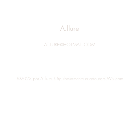
A.llure
A.LLURE@HOTMAIL.COM
©2023 por A.llure. Orgulhosamente criado com Wix.com